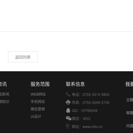
返回列表
资讯
服务范围
联系信息
我
设新闻
WEB网站
电话：0755-3315 3800
主
销知识
手机网站
传真：0755-3295 3700
微信营销
QQ：19798249
邮
UI设计
微信：VDO
内
网址：www.vido.cn