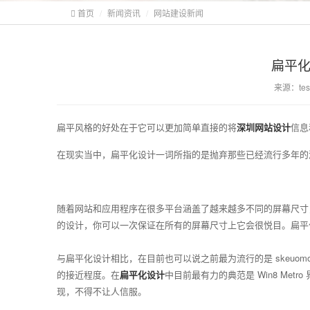
首页
/
新闻资讯
/
网站建设新闻
扁平
来源：tes
扁平风格的好处在于它可以更加简单直接的将
深圳
网站
设计
信息
在现实当中，扁平化设计一词所指的是抛弃那些已经流行多年的
随着网站和应用程序在很多平台涵盖了越来越多不同的屏幕尺寸，创建
的设计，你可以一次保证在所有的屏幕尺寸上它会很悦目。扁平
与扁平化设计相比，在目前也可以说之前最为流行的是 skeuomo
的接近程度。在
扁平化设计
中目前最有力的典范是 Win8 Metro
现，不得不让人信服。