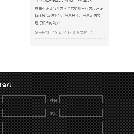
页面的设计与开发应当根据用户行为以及设
备环境(系统平台、屏幕尺寸、屏幕定向等)
进行相应的响应...
发表日期：2016-10-14 浏览次数：0
要咨询
题
姓名
箱
电话
容