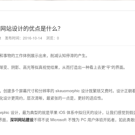
化网站设计的优点是什么？
t
发布时间：2016-10-14
浏览：0
和事物的工作体例展示出来，削减认知停滞的产生。
渐变、阴影、高光等拟真视觉结果，从而打造出一种看上去更“平”的界面。
多个屏幕尺寸和分辨率的 skeuomorphic 设计既繁琐又费时。设计正朝
化设计更简约，层次清晰，最紧张的一点是，更好的适应性。
rphic 设计，最为典型的就是苹果 iOS 体系中拟归天的设计，让我们感觉到
 界面，
深圳网站建设
不得不说 Microsoft 不愧为 PC 用户体验开拓者，如此