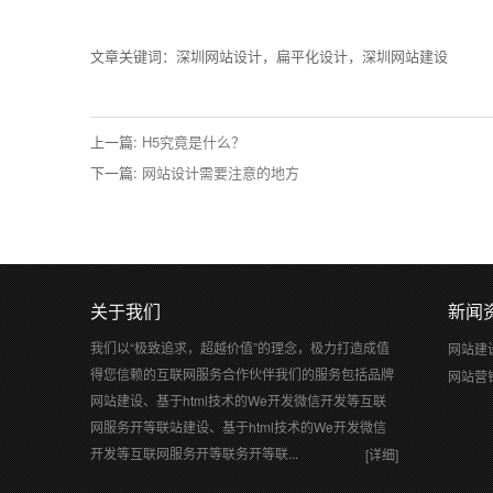
文章关键词：深圳网站设计，扁平化设计，深圳网站建设
上一篇:
H5究竟是什么？
下一篇:
网站设计需要注意的地方
关于我们
新闻
我们以“极致追求，超越价值”的理念，极力打造成值
网站建
得您信赖的互联网服务合作伙伴我们的服务包括品牌
网站营
网站建设、基于html技术的We开发微信开发等互联
网服务开等联站建设、基于html技术的We开发微信
开发等互联网服务开等联务开等联...
[详细]